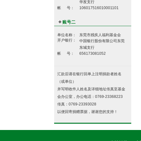
华发支行
帐 号：
106017516010001101
账号二
单位名称：
东莞市残疾人福利基金会
开户银行：
中国银行股份有限公司东莞
东城支行
帐 号：
656173081052
汇款后请在银行回单上注明捐款者姓名
（或单位）
并写明收件人姓名及详细地址传真至基金
会办公室，办公电话：0769-23368223
传真：0769-23393028
以便回寄捐赠票据，谢谢您的支持！