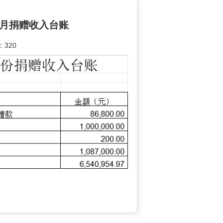
0月捐赠收入台账
320