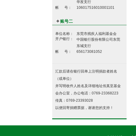
华发支行
帐 号：
106017516010001101
账号二
单位名称：
东莞市残疾人福利基金会
开户银行：
中国银行股份有限公司东莞
东城支行
帐 号：
656173081052
汇款后请在银行回单上注明捐款者姓名
（或单位）
并写明收件人姓名及详细地址传真至基金
会办公室，办公电话：0769-23368223
传真：0769-23393028
以便回寄捐赠票据，谢谢您的支持！