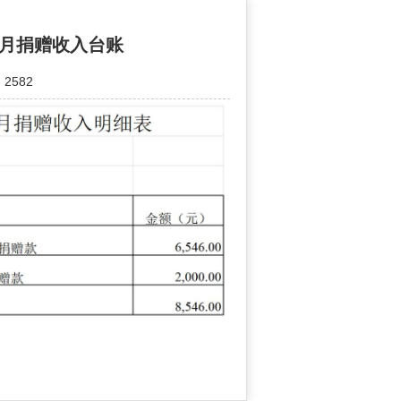
0月捐赠收入台账
2582