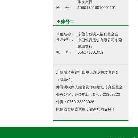
华发支行
帐 号：
106017516010001101
账号二
单位名称：
东莞市残疾人福利基金会
开户银行：
中国银行股份有限公司东莞
东城支行
帐 号：
656173081052
汇款后请在银行回单上注明捐款者姓名
（或单位）
并写明收件人姓名及详细地址传真至基金
会办公室，办公电话：0769-23368223
传真：0769-23393028
以便回寄捐赠票据，谢谢您的支持！