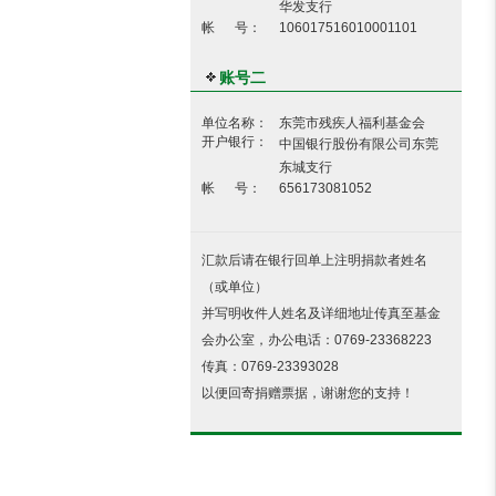
华发支行
帐 号：
106017516010001101
账号二
单位名称：
东莞市残疾人福利基金会
开户银行：
中国银行股份有限公司东莞
东城支行
帐 号：
656173081052
汇款后请在银行回单上注明捐款者姓名
（或单位）
并写明收件人姓名及详细地址传真至基金
会办公室，办公电话：0769-23368223
传真：0769-23393028
以便回寄捐赠票据，谢谢您的支持！