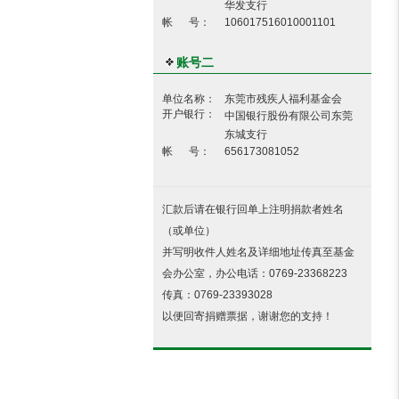
华发支行
帐 号：
106017516010001101
账号二
单位名称：
东莞市残疾人福利基金会
开户银行：
中国银行股份有限公司东莞
东城支行
帐 号：
656173081052
汇款后请在银行回单上注明捐款者姓名
（或单位）
并写明收件人姓名及详细地址传真至基金
会办公室，办公电话：0769-23368223
传真：0769-23393028
以便回寄捐赠票据，谢谢您的支持！